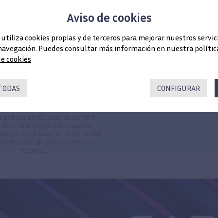
Aviso de cookies
 utiliza cookies propias y de terceros para mejorar nuestros servic
navegación. Puedes consultar más información en nuestra política
de cookies
TODAS
CONFIGURAR
Entrega 24 horas
Calidad y contenido exc
s pedidos efectuados en día hábil
 las 17:00h (16:00h para Canarias,
illa) se servirán antes de las 14:00h
guiente hábil (de lunes a viernes no
festivo).