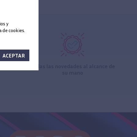
ios y
 de cookies.
ACEPTAR
lusivo
Todas las novedades al alcance de
su mano