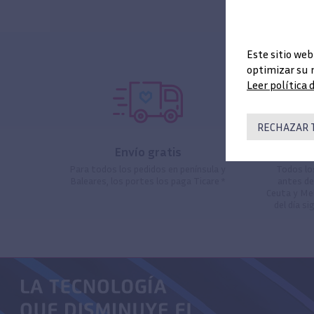
Este sitio web
optimizar su 
Leer política 
RECHAZAR 
Envío gratis
Para todos los pedidos en península y
Todos lo
Baleares, los portes los paga Ticare *
antes de
Ceuta y Mel
del día si