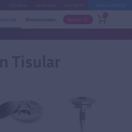
TUTORIAL
CATÁLOGOS
CONTACTO
ZONA CLIENTES
0
avanzada
Biomateriales
Buscar
n Tisular