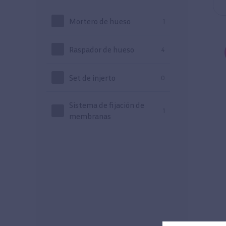
Mortero de hueso
1
Raspador de hueso
4
Set de injerto
0
Sistema de fijación de
1
membranas