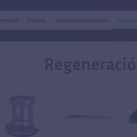
dentales
Prótesis
Instrumental quirúrgico
Cirugía 
Regeneració