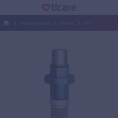
Implantes dentales
Osseous
STD