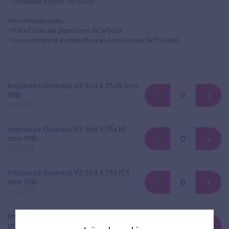
- Envasado estéril "no touch"
Recomendaciones:
- Para todas las posiciones de la boca
- Usar siempre la avellanadora en la secuencia de fresado
Implante Osseous V2 Std 3,75x8 mm
ONE
-
+
14623708
Implante Osseous V2 Std 3,75x10
mm ONE
-
+
14623710
Implante Osseous V2 Std 3,75x11,5
mm ONE
-
+
14623711
Implante Osseous V2 Std 3,75x13
mm ONE
-
+