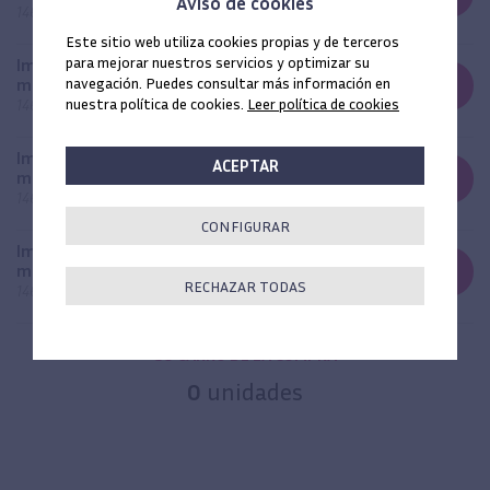
Aviso de cookies
14623713
Este sitio web utiliza cookies propias y de terceros
para mejorar nuestros servicios y optimizar su
Implante Osseous V2 Std 3,75x15
navegación. Puedes consultar más información en
mm ONE
-
+
nuestra política de cookies.
Leer política de cookies
14623715
Implante Osseous V2 Std 3,75x18
ACEPTAR
mm ONE
-
+
14623718
CONFIGURAR
Implante Osseous V2 Std 3,75x20
mm ONE
-
+
RECHAZAR TODAS
14623720
SU CARRO DE LA COMPRA
0
unidades