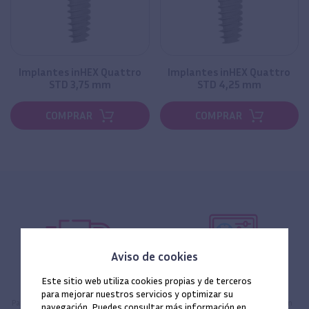
Implantes inHEX Quattro
Implantes inHEX Quattro
STD 3,75 mm
STD 4,25 mm
COMPRAR
COMPRAR
Aviso de cookies
Este sitio web utiliza cookies propias y de terceros
Envío gratis
Entrega 24 horas
para mejorar nuestros servicios y optimizar su
Para todos los pedidos en península
Todos los pedidos efectuados en
navegación. Puedes consultar más información en