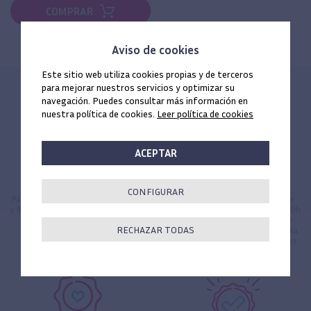
COMPRAR
Aviso de cookies
Este sitio web utiliza cookies propias y de terceros
para mejorar nuestros servicios y optimizar su
navegación. Puedes consultar más información en
nuestra política de cookies.
Leer política de cookies
ACEPTAR
Envío gratis
Entrega 24 horas
CONFIGURAR
Para todos los pedidos en península
Todos los pedidos efectuados en
y Baleares, los portes los paga Ticare
día hábil antes de las 17:00h (16:00h
*
para Canarias, Ceuta y Melilla) se
RECHAZAR TODAS
servirán antes de las 14:00h del día
siguiente hábil (de lunes a viernes
no festivo).