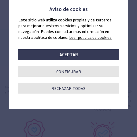
Aviso de cookies
Este sitio web utiliza cookies propias y de terceros
para mejorar nuestros servicios y optimizar su
navegación. Puedes consultar más información en
nuestra política de cookies.
Leer política de cookies
ACEPTAR
CONFIGURAR
Envío gratis
Entrega 24 horas
Para todos los pedidos en península
Todos los pedidos efectuados en
RECHAZAR TODAS
y Baleares, los portes los paga Ticare
día hábil antes de las 17:00h (16:00h
*
para Canarias, Ceuta y Melilla) se
servirán antes de las 14:00h del día
siguiente hábil (de lunes a viernes
no festivo).