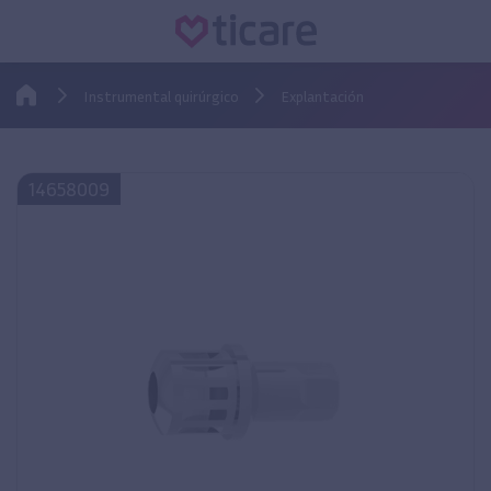
Instrumental quirúrgico
Explantación
14658009