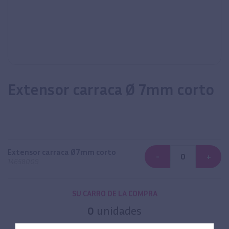
Extensor carraca Ø 7mm corto
Extensor carraca Ø7mm corto
-
+
14658009
SU CARRO DE LA COMPRA
0
unidades