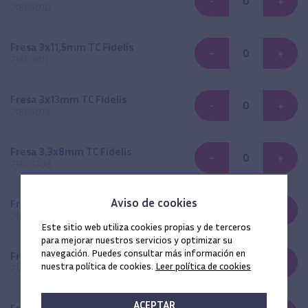
-
+
21803010
Fresa 3x11,5mm TC Fidelis
-
+
21803011
Fresa 3x13mm TC Fidelis
-
+
21803013
Fresa 3.3x8mm TC Fidelis
-
+
21803308
Aviso de cookies
Fresa 3.3x10mm TC Fidelis
-
+
21803310
Este sitio web utiliza cookies propias y de terceros
para mejorar nuestros servicios y optimizar su
navegación. Puedes consultar más información en
Fresa 3.3x11,5mm TC Fidelis
-
+
nuestra política de cookies.
Leer política de cookies
21803311
ACEPTAR