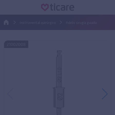
Instrumental quirúrgico
Fidelis cirugía guiada
21002008