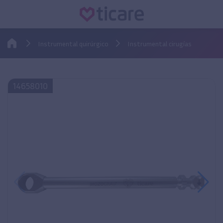
Instrumental quirúrgico
Instrumental cirugías
14658010