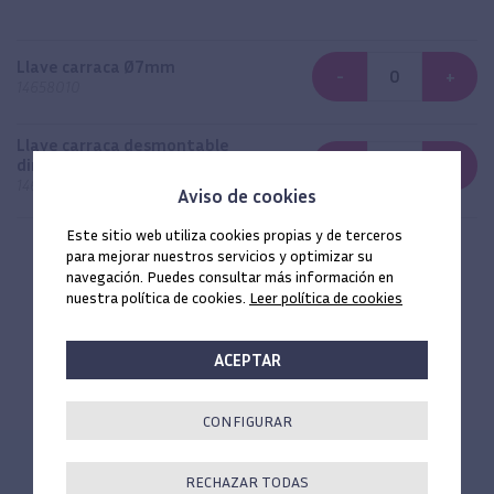
Llave carraca Ø7mm
-
+
14658010
Llave carraca desmontable
dinamométrica 70 Ncm
-
+
14658070
Aviso de cookies
Este sitio web utiliza cookies propias y de terceros
SU CARRO DE LA COMPRA
para mejorar nuestros servicios y optimizar su
navegación. Puedes consultar más información en
0
unidades
nuestra política de cookies.
Leer política de cookies
ACEPTAR
CONFIGURAR
RECHAZAR TODAS