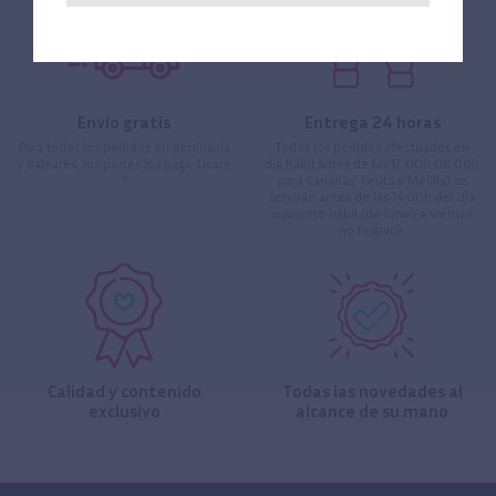
Envío gratis
Entrega 24 horas
Para todos los pedidos en península
Todos los pedidos efectuados en
y Baleares, los portes los paga Ticare
día hábil antes de las 17:00h (16:00h
*
para Canarias, Ceuta y Melilla) se
servirán antes de las 14:00h del día
siguiente hábil (de lunes a viernes
no festivo).
Calidad y contenido
Todas las novedades al
exclusivo
alcance de su mano