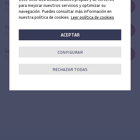
Tope para fresas 3,3-3,4 L10 mm
para mejorar nuestros servicios y optimizar su
-
+
13973310
navegación. Puedes consultar más información en
nuestra política de cookies.
Leer política de cookies
Tope para fresas 3,3-3,4 L11,5 mm
-
+
13973311
ACEPTAR
Set bandeja topes de fresa básicos
CONFIGURAR
-
+
154040143
RECHAZAR TODAS
SU CARRO DE LA COMPRA
0
unidades