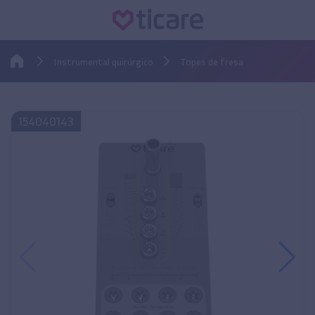
Instrumental quirúrgico
Topes de fresa
154040143