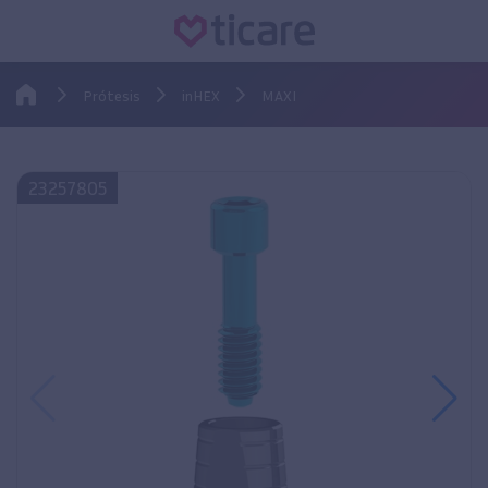
Prótesis
inHEX
MAXI
23257805