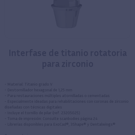
Interfase de titanio rotatoria
para zirconio
- Material: Titanio grado V
- Destornillador hexagonal de 1,25 mm
- Para restauraciones múltiples atornilladas o cementadas
- Especialmente ideadas para rehabilitaciones con coronas de zirconio
diseñadas con técnicas digitales
- Incluye el tornillo de pilar (ref. 23205025)
- Toma de impresión: Consulte scanbodies página 24
- Librerías disponibles para ExoCad®, 3Shape® y Dentalwings®