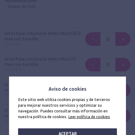
Recomendaciones:
- Torque: 30 Ncm
Interfase rotatoria Inhex Maxi H0.5
mm con tornillo
-
+
23257805
Interfase rotatoria Inhex Maxi H1
mm con tornillo
-
+
23257810
Interfase rotatoria Inhex Maxi H2
Aviso de cookies
mm con tornillo
-
+
23257820
Este sitio web utiliza cookies propias y de terceros
para mejorar nuestros servicios y optimizar su
Interfase rotatoria Inhex Maxi H3
navegación. Puedes consultar más información en
mm con tornillo
-
+
nuestra política de cookies.
Leer política de cookies
23257830
ACEPTAR