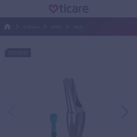
Prótesis
inHEX
MAXI
23251015