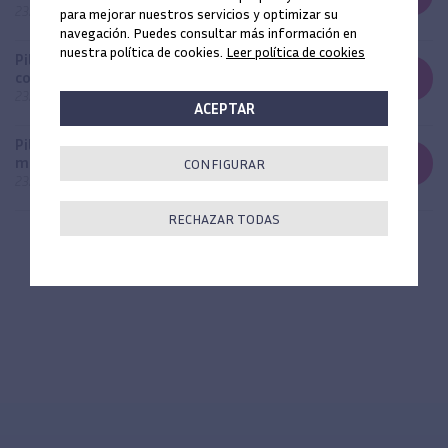
23251320
para mejorar nuestros servicios y optimizar su
navegación. Puedes consultar más información en
nuestra política de cookies.
Leer política de cookies
Pilar angulado 15º Inhex Maxi H5 mm
con tornillo
-
+
23251515
ACEPTAR
Pilar angulado 20º Inhex Maxi H5
mm con tornillo
-
+
CONFIGURAR
23251520
RECHAZAR TODAS
SU CARRO DE LA COMPRA
0
unidades