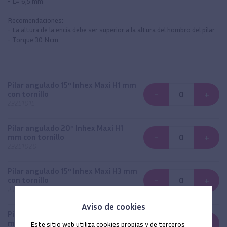
- L= 6,5 mm
Recomendaciones:
- La altura de la encía debe ser superior a la altura del hombro del pilar
- Torque 30 Ncm
Pilar angulado 15º Inhex Maxi H1 mm
con tornillo
-
+
23251015
Pilar angulado 20º Inhex Maxi H1
mm con tornillo
-
+
23251020
Pilar angulado 15º Inhex Maxi H3 mm
con tornillo
-
+
23251315
Aviso de cookies
Pilar angulado 20º Inhex Maxi H3
mm con tornillo
-
+
Este sitio web utiliza cookies propias y de terceros