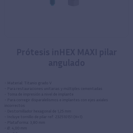
Prótesis inHEX MAXI pilar
angulado
- Material: Titanio grado V
- Para restauraciones unitarias y múltiples cementadas
- Toma de impresión a nivel de implante
- Para corregir disparalelismos e implantes con ejes axiales
incorrectos
- Destornillador hexagonal de 1,25 mm
- Incluye tornillo de pilar ref. 232510151 (H=1)
- Plataforma: 3,80 mm
- Ø: 4,00 mm