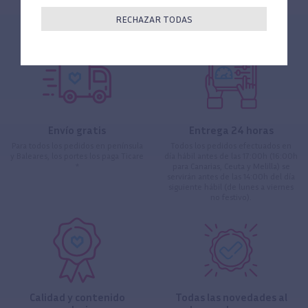
RECHAZAR TODAS
Envío gratis
Entrega 24 horas
Para todos los pedidos en península
Todos los pedidos efectuados en
y Baleares, los portes los paga Ticare
día hábil antes de las 17:00h (16:00h
*
para Canarias, Ceuta y Melilla) se
servirán antes de las 14:00h del día
siguiente hábil (de lunes a viernes
no festivo).
Calidad y contenido
Todas las novedades al