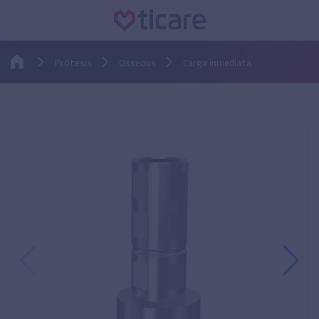
Prótesis
Osseous
Carga inmediata