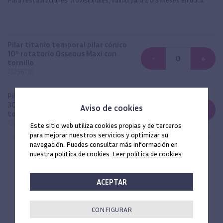
Pilar titanio temporal pilar cónico
10º rotatorio Osseous Maxi con
-
+
tornillo
13256110
Pilar titanio temporal pilar cónico
30º rotatorio Osseous Maxi con
Aviso de cookies
-
+
tornillo
13256130
Este sitio web utiliza cookies propias y de terceros
para mejorar nuestros servicios y optimizar su
navegación. Puedes consultar más información en
SU CARRO DE LA COMPRA
nuestra política de cookies.
Leer política de cookies
0
unidades
ACEPTAR
CONFIGURAR