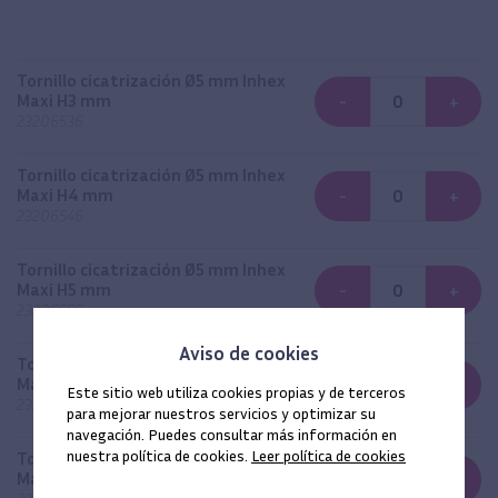
Tornillo cicatrización Ø5 mm Inhex
Maxi H3 mm
-
+
23206536
Tornillo cicatrización Ø5 mm Inhex
Maxi H4 mm
-
+
23206546
Tornillo cicatrización Ø5 mm Inhex
Maxi H5 mm
-
+
23206556
Aviso de cookies
Tornillo cicatrización Ø5 mm Inhex
Maxi H6 mm
-
+
Este sitio web utiliza cookies propias y de terceros
23206566
para mejorar nuestros servicios y optimizar su
navegación. Puedes consultar más información en
nuestra política de cookies.
Leer política de cookies
Tornillo cicatrización Ø5 mm Inhex
Maxi H7 mm
-
+