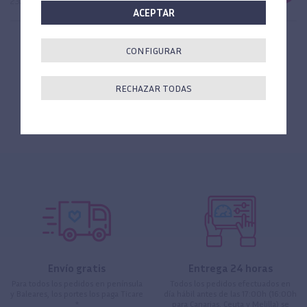
23206576
ACEPTAR
SU CARRO DE LA COMPRA
CONFIGURAR
0
unidades
RECHAZAR TODAS
Envío gratis
Entrega 24 horas
Para todos los pedidos en península
Todos los pedidos efectuados en
y Baleares, los portes los paga Ticare
día hábil antes de las 17:00h (16:00h
*
para Canarias, Ceuta y Melilla) se